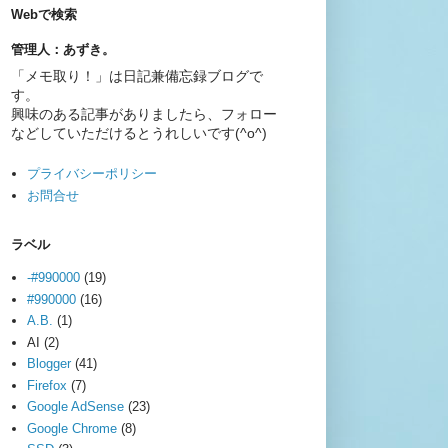
Webで検索
管理人：あずき。
「メモ取り！」は日記兼備忘録ブログで
す。
興味のある記事がありましたら、フォロー
などしていただけるとうれしいです(^o^)
プライバシーポリシー
お問合せ
ラベル
-#990000
(19)
#990000
(16)
A.B.
(1)
AI
(2)
Blogger
(41)
Firefox
(7)
Google AdSense
(23)
Google Chrome
(8)