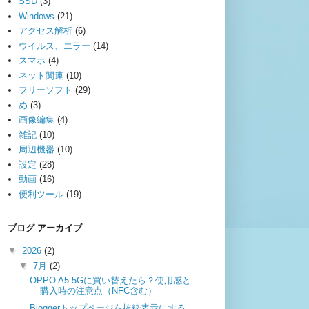
SSD
(3)
Windows
(21)
アクセス解析
(6)
ウイルス、エラー
(14)
スマホ
(4)
ネット関連
(10)
フリーソフト
(29)
め
(3)
画像編集
(4)
雑記
(10)
周辺機器
(10)
設定
(28)
動画
(16)
便利ツール
(19)
ブログ アーカイブ
▼
2026
(2)
▼
7月
(2)
OPPO A5 5Gに買い替えたら？使用感と
購入時の注意点（NFC含む）
Bloggerトップページを抜粋表示にする