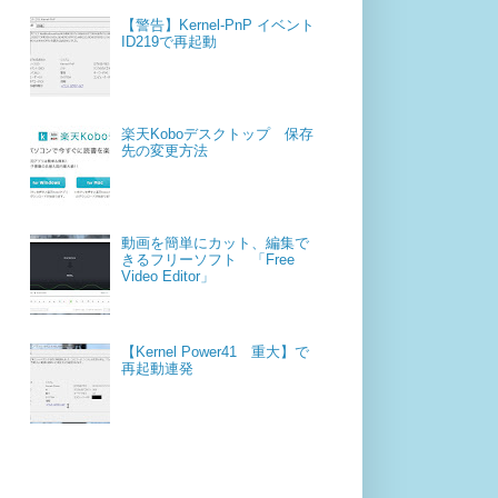
【警告】Kernel-PnP イベント
ID219で再起動
楽天Koboデスクトップ 保存
先の変更方法
動画を簡単にカット、編集で
きるフリーソフト 「Free
Video Editor」
【Kernel Power41 重大】で
再起動連発