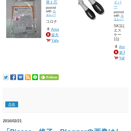
替え芯
イバ
ー
posted
with
カ
posted
エレバ
with
カ
エレバ
コロナ
SK11(
Amazonで検索
エス
ケー
楽天市場で検索
11)
Yahooショッピングで検索
Amaz
楽天市
Yah
共有
2016/02/21