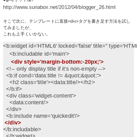
http://www.sunabox.net/2012/04/blogger_26.html
そこで次に、テンプレートに直接<div>タグを書き足す方法を試し
てみましたが、
これも上手くいかない。
<b:widget id='HTML6' locked='false' title='' type='HTML
    <b:includable id='main'>

<div style='margin-bottom:-20px;'>
  <!-- only display title if it's non-empty -->

  <b:if cond='data:title != &quot;&quot;'>

    <h2 class='title'><data:title/></h2>

  </b:if>

  <div class='widget-content'>

    <data:content/>

  </div> 

 </div>
</b:includable>

  </b:widget>