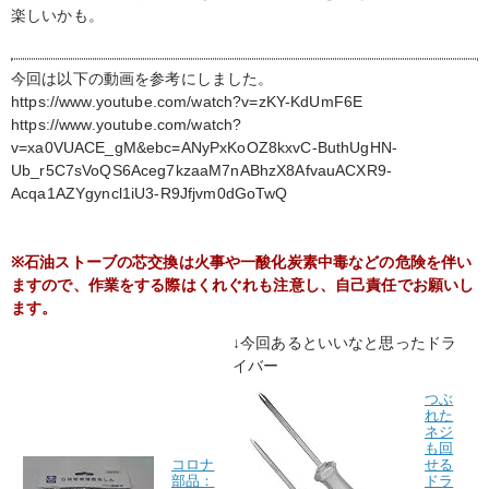
楽しいかも。
今回は以下の動画を参考にしました。
https://www.youtube.com/watch?v=zKY-KdUmF6E
https://www.youtube.com/watch?
v=xa0VUACE_gM&ebc=ANyPxKoOZ8kxvC-ButhUgHN-
Ub_r5C7sVoQS6Aceg7kzaaM7nABhzX8AfvauACXR9-
Acqa1AZYgyncl1iU3-R9Jfjvm0dGoTwQ
※石油ストーブの芯交換は火事や一酸化炭素中毒などの危険を伴い
ますので、作業をする際はくれぐれも注意し、自己責任でお願いし
ます。
↓今回あるといいなと思ったドラ
イバー
つぶ
れた
ネジ
も回
コロナ
せる
部品：
ドラ